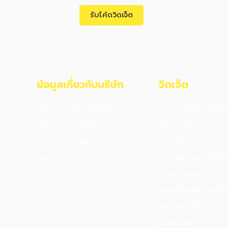
รับโค้ดวิดเจ็ต
ข้อมูลเกี่ยวกับบริษัท
วิดเจ็ต
เกี่ยวกับ แฟลช เอ็กซ์เพรส
บริการเข้ารับพัสดุฟรีถึ
ศูนย์ข่าวประชาสัมพันธ์
ติดตามพัสดุ
Blog Flash Express
ตรวจสอบราคา
ร่วมงานกับเรา
ค้นหาสาขาและจุดให้บริ
Flash Printer
ตรวจเช็ครหัสไปรษณีย์
ออนไลน์วิดเจ็ต
Flash Toy