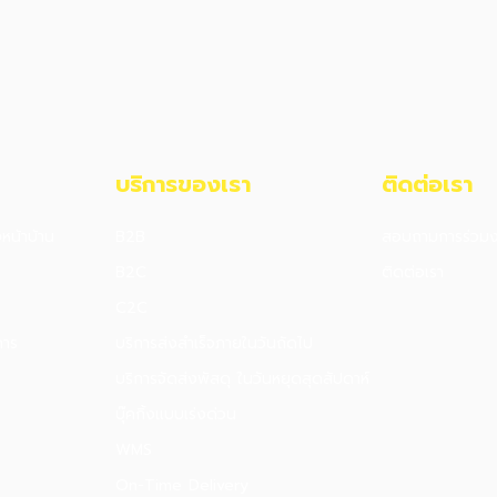
บริการของเรา
ติดต่อเรา
งหน้าบ้าน
B2B
สอบถามการร่วม
B2C
ติดต่อเรา
C2C
การ
บริการส่งสำเร็จภายในวันถัดไป
บริการจัดส่งพัสดุ ในวันหยุดสุดสัปดาห์
บุ๊คกิ้งแบบเร่งด่วน
WMS
On-Time Delivery